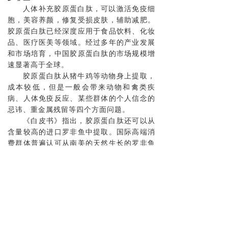
人体补充胶原蛋白肽，可以激活免疫细
胞，美容养颜，修复受损皮肤，辅助减肥。
胶原蛋白肽已经深度应用于食品饮料、化妆
品、医疗医美等领域。经过多年的产业发展
和市场培育，中国胶原蛋白肽的市场规模增
速显著高于全球。
胶原蛋白肽从猪牛鸡等动物身上提取，
成本较低，但是一般会带来动物和禽类疾
病、人体免疫反应、某些群体的个人信念的
忌讳、重金属残留等四个方面问题。
《白皮书》指出，胶原蛋白肽还可以从
含量较高的进口罗非鱼中提取。国际高端消
费群体普遍认可从南美的天然生长的罗非鱼
所提取的胶原蛋白肽。目前国内进口的日
本、法国的高品质胶原蛋白美肤和保健产
品，均使用鱼胶原蛋白肽。
全行业都应该走高质量发展之路
国内胶原蛋白肽产业，已积累了一批较
具市场占有率和知名度的企业。商务部研究
院自2021年底起，重点跟踪剖析了苏州吉利