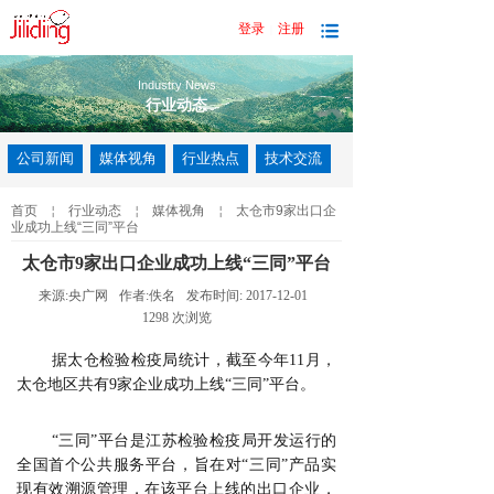
登录
注册
|
Industry News
行业动态
公司新闻
媒体视角
行业热点
技术交流
首页
￤
行业动态
￤
媒体视角
￤
太仓市9家出口企
业成功上线“三同”平台
太仓市9家出口企业成功上线“三同”平台
来源:
央广网
作者:
佚名
发布时间:
2017-12-01
1298
次浏览
据太仓检验检疫局统计，截至今年11月，
太仓地区共有9家企业成功上线“三同”平台。
“三同”平台是江苏检验检疫局开发运行的
全国首个公共服务平台，旨在对“三同”产品实
现有效溯源管理，在该平台上线的出口企业，